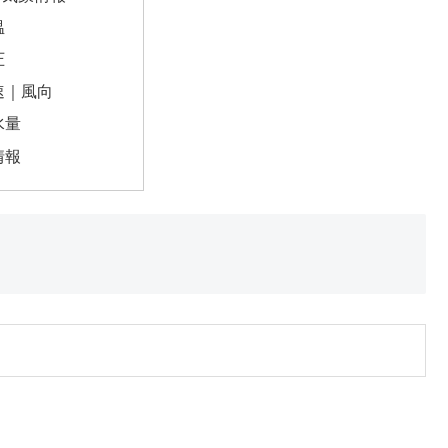
温
圧
速｜風向
水量
情報