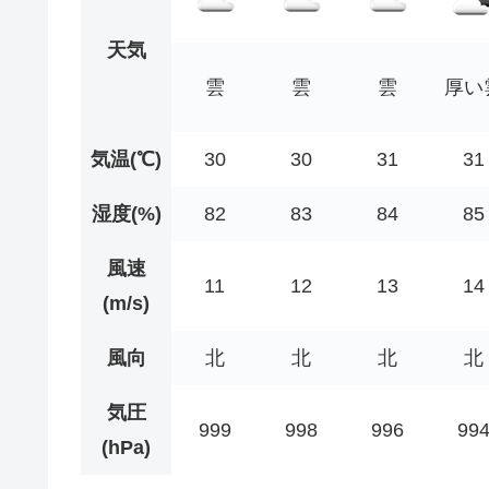
天気
雲
雲
雲
厚い
気温(℃)
30
30
31
31
湿度(%)
82
83
84
85
風速
11
12
13
14
(m/s)
風向
北
北
北
北
気圧
999
998
996
99
(hPa)