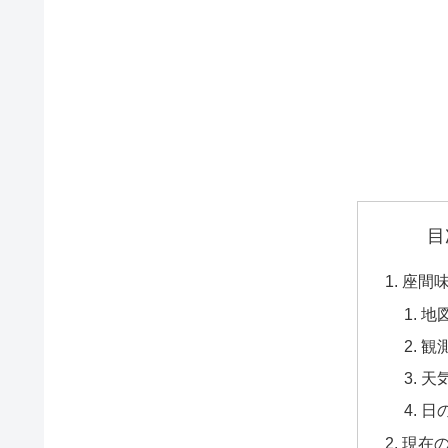
目
座間
地
観
天
日
現在