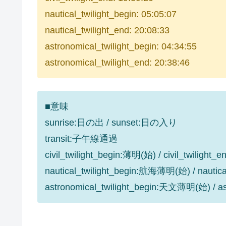
nautical_twilight_begin: 05:05:07
nautical_twilight_end: 20:08:33
astronomical_twilight_begin: 04:34:55
astronomical_twilight_end: 20:38:46
■意味
sunrise:日の出 / sunset:日の入り
transit:子午線通過
civil_twilight_begin:薄明(始) / civil_twilight
nautical_twilight_begin:航海薄明(始) / nauti
astronomical_twilight_begin:天文薄明(始) / 