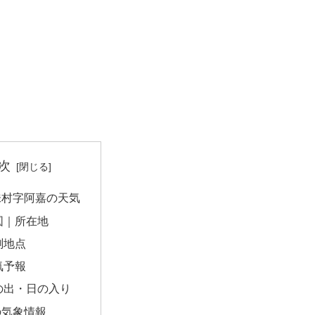
次
味村字阿嘉の天気
図｜所在地
測地点
気予報
の出・日の入り
の気象情報