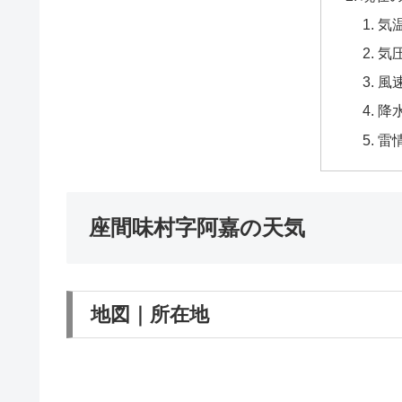
気
気
風
降
雷
座間味村字阿嘉の天気
地図｜所在地