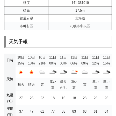
経度
141.361919
標高
17.5m
都道府県
北海道
市町村区
札幌市中央区
天気予報
10日
10日
10日
11日
11日
11日
11日
11日
11日
日時
15時
18時
21時
00時
03時
06時
09時
12時
15時
天気
厚い
曇り
薄い
厚い
厚い
晴天
晴天
雲
雲
雲
がち
雲
雲
雲
気温
27
25
22
18
16
18
23
26
26
(℃)
湿度
37
47
61
77
85
83
63
61
64
(%)