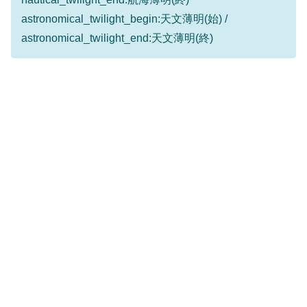
astronomical_twilight_begin:天文薄明(始) /
astronomical_twilight_end:天文薄明(終)