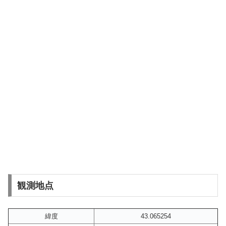
観測地点
緯度
43.065254