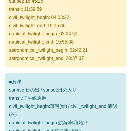
sunset: 18:45:25
transit: 11:39:59
civil_twilight_begin: 04:03:22
civil_twilight_end: 19:16:36
nautical_twilight_begin: 03:24:51
nautical_twilight_end: 19:55:08
astronomical_twilight_begin: 02:42:21
astronomical_twilight_end: 20:37:37
■意味
sunrise:日の出 / sunset:日の入り
transit:子午線通過
civil_twilight_begin:薄明(始) / civil_twilight_end:薄明
(終)
nautical_twilight_begin:航海薄明(始) /
nautical_twilight_end:航海薄明(終)