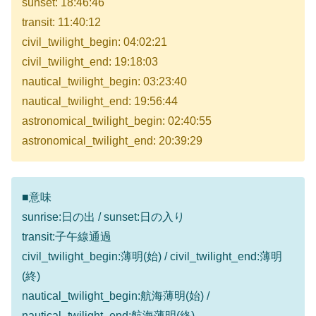
sunset: 18:46:46
transit: 11:40:12
civil_twilight_begin: 04:02:21
civil_twilight_end: 19:18:03
nautical_twilight_begin: 03:23:40
nautical_twilight_end: 19:56:44
astronomical_twilight_begin: 02:40:55
astronomical_twilight_end: 20:39:29
■意味
sunrise:日の出 / sunset:日の入り
transit:子午線通過
civil_twilight_begin:薄明(始) / civil_twilight_end:薄明
(終)
nautical_twilight_begin:航海薄明(始) /
nautical_twilight_end:航海薄明(終)