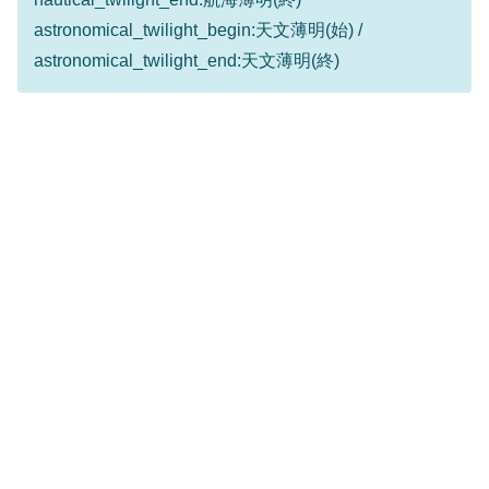
astronomical_twilight_begin:天文薄明(始) /
astronomical_twilight_end:天文薄明(終)