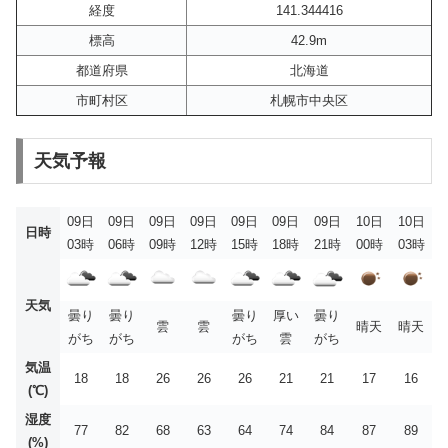
経度
141.344416
標高
42.9m
都道府県
北海道
市町村区
札幌市中央区
天気予報
09日
09日
09日
09日
09日
09日
09日
10日
10日
日時
03時
06時
09時
12時
15時
18時
21時
00時
03時
天気
曇り
曇り
曇り
厚い
曇り
雲
雲
晴天
晴天
がち
がち
がち
雲
がち
気温
18
18
26
26
26
21
21
17
16
(℃)
湿度
77
82
68
63
64
74
84
87
89
(%)