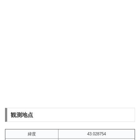
観測地点
緯度
43.028754