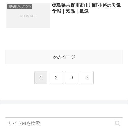
徳島県吉野川市山川町小路の天気
徳島県の天気予報
予報｜気温｜風速
次のページ
次
1
2
3
へ