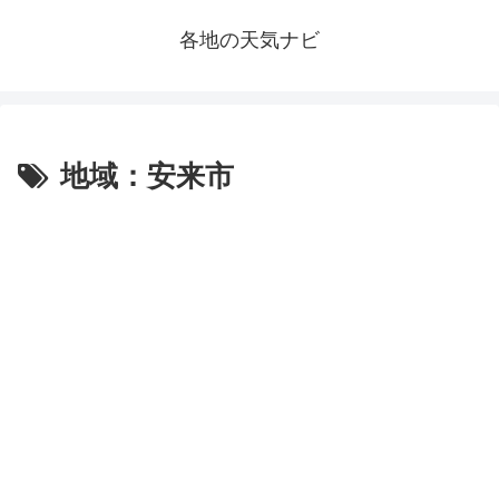
各地の天気ナビ
地域：安来市