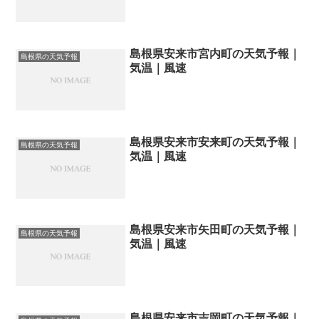
島根県安来市宮内町の天気予報｜
島根県の天気予報
気温｜風速
島根県安来市安来町の天気予報｜
島根県の天気予報
気温｜風速
島根県安来市矢田町の天気予報｜
島根県の天気予報
気温｜風速
島根県安来市吉岡町の天気予報｜