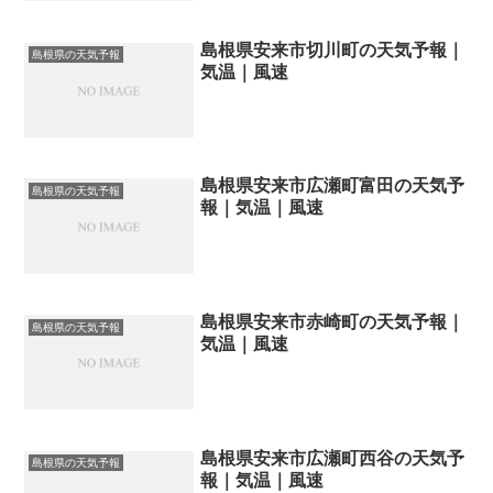
島根県安来市切川町の天気予報｜
島根県の天気予報
気温｜風速
島根県安来市広瀬町富田の天気予
島根県の天気予報
報｜気温｜風速
島根県安来市赤崎町の天気予報｜
島根県の天気予報
気温｜風速
島根県安来市広瀬町西谷の天気予
島根県の天気予報
報｜気温｜風速