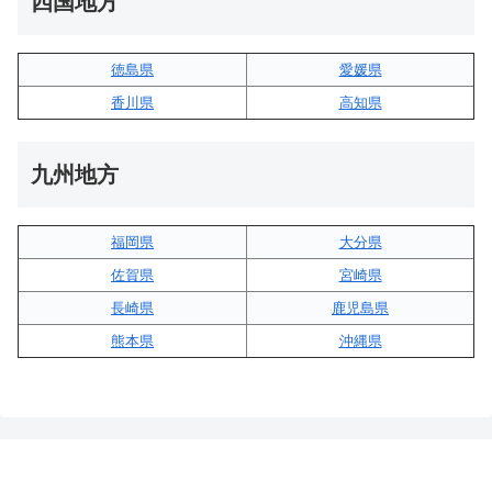
四国地方
徳島県
愛媛県
香川県
高知県
九州地方
福岡県
大分県
佐賀県
宮崎県
長崎県
鹿児島県
熊本県
沖縄県