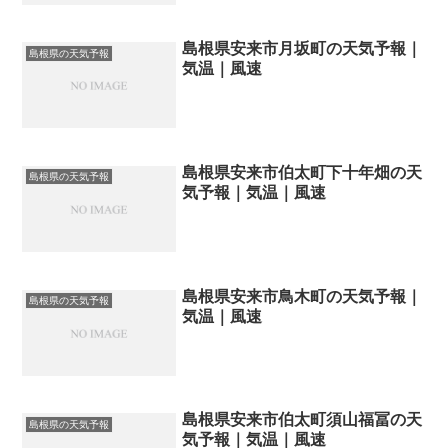
島根県安来市月坂町の天気予報｜
島根県の天気予報
気温｜風速
島根県安来市伯太町下十年畑の天
島根県の天気予報
気予報｜気温｜風速
島根県安来市鳥木町の天気予報｜
島根県の天気予報
気温｜風速
島根県安来市伯太町須山福冨の天
島根県の天気予報
気予報｜気温｜風速