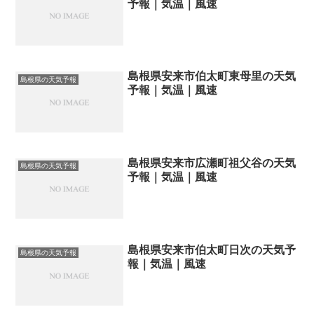
予報｜気温｜風速
島根県安来市伯太町東母里の天気
島根県の天気予報
予報｜気温｜風速
島根県安来市広瀬町祖父谷の天気
島根県の天気予報
予報｜気温｜風速
島根県安来市伯太町日次の天気予
島根県の天気予報
報｜気温｜風速