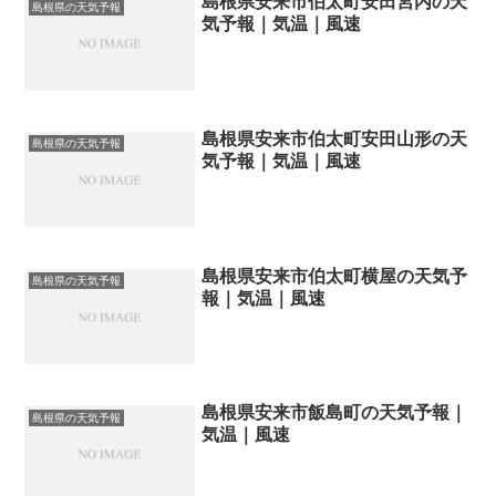
島根県安来市伯太町安田宮内の天
島根県の天気予報
気予報｜気温｜風速
島根県安来市伯太町安田山形の天
島根県の天気予報
気予報｜気温｜風速
島根県安来市伯太町横屋の天気予
島根県の天気予報
報｜気温｜風速
島根県安来市飯島町の天気予報｜
島根県の天気予報
気温｜風速