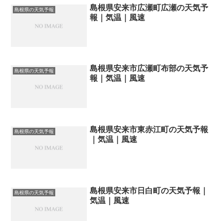
島根県安来市広瀬町広瀬の天気予
島根県の天気予報
報｜気温｜風速
島根県安来市広瀬町布部の天気予
島根県の天気予報
報｜気温｜風速
島根県安来市東赤江町の天気予報
島根県の天気予報
｜気温｜風速
島根県安来市日白町の天気予報｜
島根県の天気予報
気温｜風速