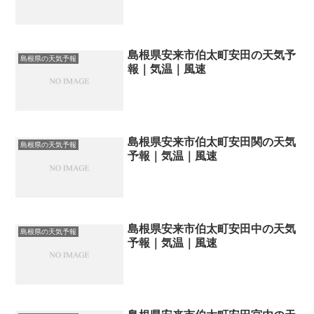
島根県安来市伯太町安田の天気予
島根県の天気予報
報｜気温｜風速
島根県安来市伯太町安田関の天気
島根県の天気予報
予報｜気温｜風速
島根県安来市伯太町安田中の天気
島根県の天気予報
予報｜気温｜風速