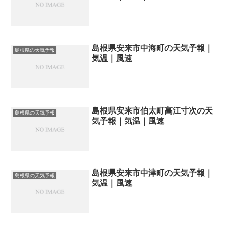
島根県安来市中海町の天気予報｜
島根県の天気予報
気温｜風速
島根県安来市伯太町高江寸次の天
島根県の天気予報
気予報｜気温｜風速
島根県安来市中津町の天気予報｜
島根県の天気予報
気温｜風速