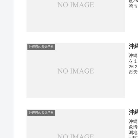
度2
湾市
沖
沖縄県の天気予報
沖縄
をま
26
市天
沖
沖縄県の天気予報
沖縄
象情
測地
村区