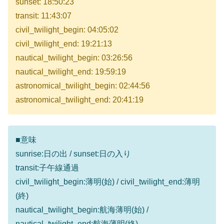
sunset: 18:50:23
transit: 11:43:07
civil_twilight_begin: 04:05:02
civil_twilight_end: 19:21:13
nautical_twilight_begin: 03:26:56
nautical_twilight_end: 19:59:19
astronomical_twilight_begin: 02:44:56
astronomical_twilight_end: 20:41:19
■意味
sunrise:日の出 / sunset:日の入り
transit:子午線通過
civil_twilight_begin:薄明(始) / civil_twilight_end:薄明
(終)
nautical_twilight_begin:航海薄明(始) /
nautical_twilight_end:航海薄明(終)