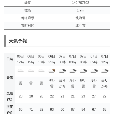
経度
140.707602
標高
1.7m
都道府県
北海道
市町村区
北斗市
天気予報
06日
06日
06日
06日
07日
07日
07日
07日
07日
日時
12時
15時
18時
21時
00時
03時
06時
09時
12時
天気
薄い
曇り
厚い
厚い
厚い
曇り
雲
雲
雲
雲
がち
雲
雲
雲
がち
気温
28
28
26
22
21
21
23
27
29
(℃)
湿度
69
71
82
93
90
87
84
67
65
(%)