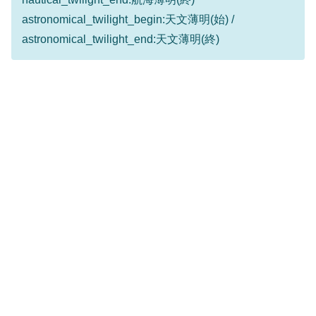
astronomical_twilight_begin:天文薄明(始) /
astronomical_twilight_end:天文薄明(終)