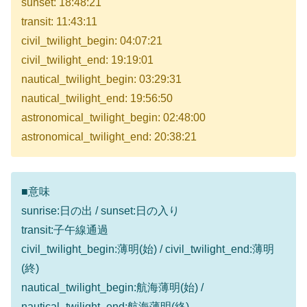
sunset: 18:48:21
transit: 11:43:11
civil_twilight_begin: 04:07:21
civil_twilight_end: 19:19:01
nautical_twilight_begin: 03:29:31
nautical_twilight_end: 19:56:50
astronomical_twilight_begin: 02:48:00
astronomical_twilight_end: 20:38:21
■意味
sunrise:日の出 / sunset:日の入り
transit:子午線通過
civil_twilight_begin:薄明(始) / civil_twilight_end:薄明
(終)
nautical_twilight_begin:航海薄明(始) /
nautical_twilight_end:航海薄明(終)