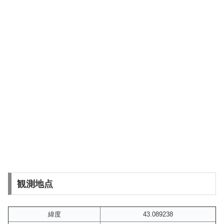
観測地点
緯度
43.089238