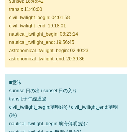
sunset: 18:46:42
transit: 11:40:00
civil_twilight_begin: 04:01:58
civil_twilight_end: 19:18:01
nautical_twilight_begin: 03:23:14
nautical_twilight_end: 19:56:45
astronomical_twilight_begin: 02:40:23
astronomical_twilight_end: 20:39:36
■意味
sunrise:日の出 / sunset:日の入り
transit:子午線通過
civil_twilight_begin:薄明(始) / civil_twilight_end:薄明
(終)
nautical_twilight_begin:航海薄明(始) /
nautical_twilight_end:航海薄明(終)