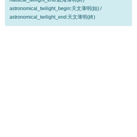
astronomical_twilight_begin:天文薄明(始) /
astronomical_twilight_end:天文薄明(終)