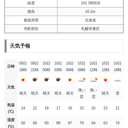
経度
141.395919
標高
10.2m
都道府県
北海道
市町村区
札幌市東区
天気予報
09日
09日
10日
10日
10日
10日
10日
10日
10日
日時
18時
21時
00時
03時
06時
09時
12時
15時
18時
天気
薄い
薄い
晴天
晴天
晴天
晴天
晴天
晴天
雲
雲
雲
気温
24
22
18
17
18
25
26
23
21
(℃)
湿度
50
68
83
88
87
70
64
63
74
(%)