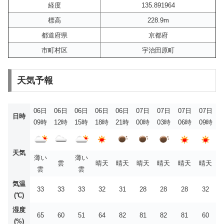
経度
135.891964
標高
228.9m
都道府県
京都府
市町村区
宇治田原町
天気予報
06日
06日
06日
06日
06日
07日
07日
07日
07日
日時
09時
12時
15時
18時
21時
00時
03時
06時
09時
天気
薄い
薄い
雲
晴天
晴天
晴天
晴天
晴天
晴天
雲
雲
気温
33
33
33
32
31
28
28
28
32
(℃)
湿度
65
60
51
64
82
81
82
81
60
(%)