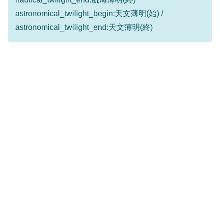
astronomical_twilight_begin:天文薄明(始) /
astronomical_twilight_end:天文薄明(終)