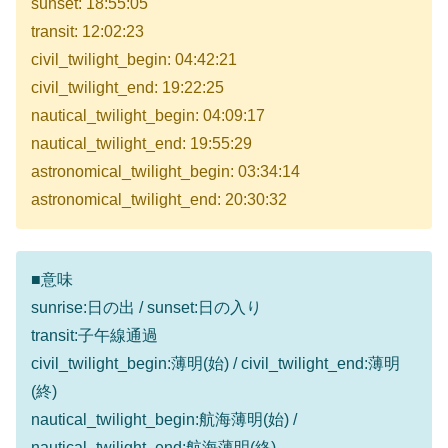
sunset: 18:55:05
transit: 12:02:23
civil_twilight_begin: 04:42:21
civil_twilight_end: 19:22:25
nautical_twilight_begin: 04:09:17
nautical_twilight_end: 19:55:29
astronomical_twilight_begin: 03:34:14
astronomical_twilight_end: 20:30:32
■意味
sunrise:日の出 / sunset:日の入り
transit:子午線通過
civil_twilight_begin:薄明(始) / civil_twilight_end:薄明
(終)
nautical_twilight_begin:航海薄明(始) /
nautical_twilight_end:航海薄明(終)