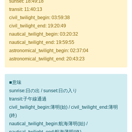
sunset: 18:49:18
transit: 11:40:13
civil_twilight_begin: 03:59:38
civil_twilight_end: 19:20:49
nautical_twilight_begin: 03:20:32
nautical_twilight_end: 19:59:55
astronomical_twilight_begin: 02:37:04
astronomical_twilight_end: 20:43:23
■意味
sunrise:日の出 / sunset:日の入り
transit:子午線通過
civil_twilight_begin:薄明(始) / civil_twilight_end:薄明
(終)
nautical_twilight_begin:航海薄明(始) /
nautical_twilight_end:航海薄明(終)