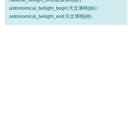
astronomical_twilight_begin:天文薄明(始) /
astronomical_twilight_end:天文薄明(終)