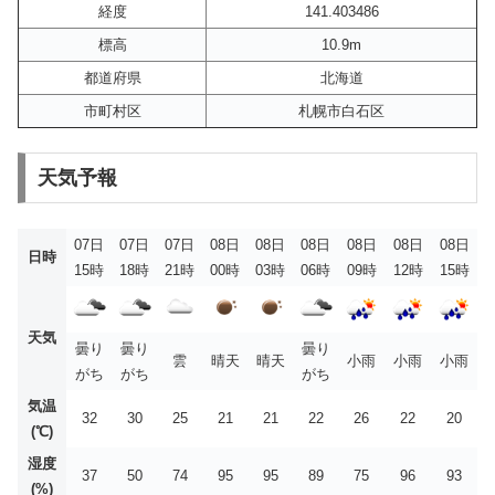
経度
141.403486
標高
10.9m
都道府県
北海道
市町村区
札幌市白石区
天気予報
07日
07日
07日
08日
08日
08日
08日
08日
08日
日時
15時
18時
21時
00時
03時
06時
09時
12時
15時
天気
曇り
曇り
曇り
雲
晴天
晴天
小雨
小雨
小雨
がち
がち
がち
気温
32
30
25
21
21
22
26
22
20
(℃)
湿度
37
50
74
95
95
89
75
96
93
(%)