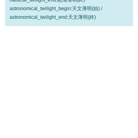
astronomical_twilight_begin:天文薄明(始) /
astronomical_twilight_end:天文薄明(終)