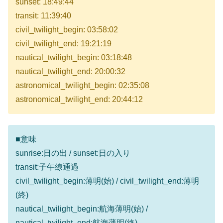
sunset: 18:49:44
transit: 11:39:40
civil_twilight_begin: 03:58:02
civil_twilight_end: 19:21:19
nautical_twilight_begin: 03:18:48
nautical_twilight_end: 20:00:32
astronomical_twilight_begin: 02:35:08
astronomical_twilight_end: 20:44:12
■意味
sunrise:日の出 / sunset:日の入り
transit:子午線通過
civil_twilight_begin:薄明(始) / civil_twilight_end:薄明
(終)
nautical_twilight_begin:航海薄明(始) /
nautical_twilight_end:航海薄明(終)