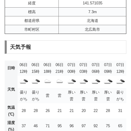
経度
141.571035
標高
7.3m
都道府県
北海道
市町村区
北広島市
天気予報
06日
06日
06日
06日
07日
07日
07日
07日
07日
日時
12時
15時
18時
21時
00時
03時
06時
09時
12時
天気
曇り
曇り
厚い
厚い
厚い
厚い
曇り
雲
雲
がち
がち
雲
雲
雲
雲
がち
気温
28
28
26
21
21
20
22
28
31
(℃)
湿度
37
46
71
95
96
97
92
75
65
(%)