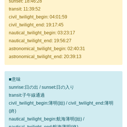
sunset: 18:46:28
transit: 11:39:52
civil_twilight_begin: 04:01:59
civil_twilight_end: 19:17:45
nautical_twilight_begin: 03:23:17
nautical_twilight_end: 19:56:27
astronomical_twilight_begin: 02:40:31
astronomical_twilight_end: 20:39:13
■意味
sunrise:日の出 / sunset:日の入り
transit:子午線通過
civil_twilight_begin:薄明(始) / civil_twilight_end:薄明
(終)
nautical_twilight_begin:航海薄明(始) /
nautical_twilight_end:航海薄明(終)