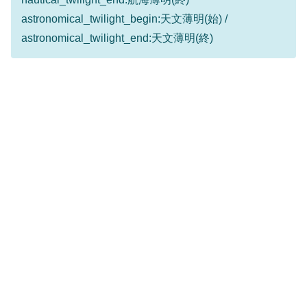
astronomical_twilight_begin:天文薄明(始) /
astronomical_twilight_end:天文薄明(終)