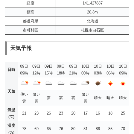
経度
141.427887
標高
20.8m
都道府県
北海道
市町村区
札幌市白石区
天気予報
09日
09日
09日
09日
09日
10日
10日
10日
10日
日時
09時
12時
15時
18時
21時
00時
03時
06時
09時
天気
薄い
薄い
薄い
雲
雲
雲
晴天
晴天
晴天
雲
雲
雲
気温
21
23
26
23
20
17
16
18
25
(℃)
湿度
78
69
65
76
80
81
86
85
70
(%)