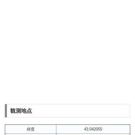
観測地点
緯度
43.042055