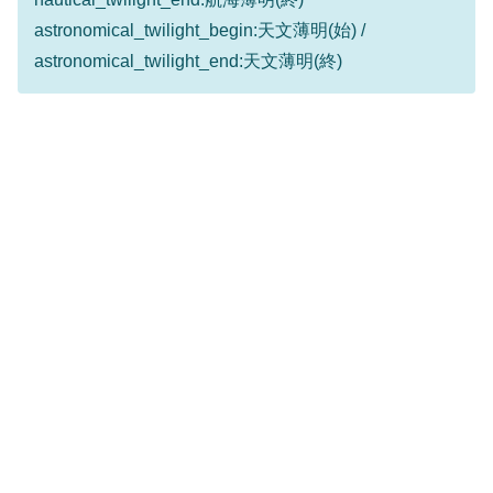
astronomical_twilight_begin:天文薄明(始) /
astronomical_twilight_end:天文薄明(終)