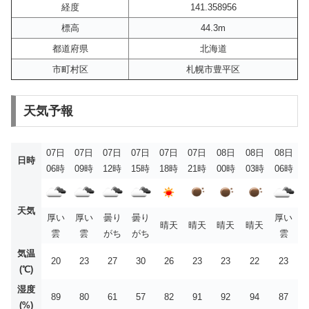
経度
141.358956
標高
44.3m
都道府県
北海道
市町村区
札幌市豊平区
天気予報
07日
07日
07日
07日
07日
07日
08日
08日
08日
日時
06時
09時
12時
15時
18時
21時
00時
03時
06時
天気
厚い
厚い
曇り
曇り
厚い
晴天
晴天
晴天
晴天
雲
雲
がち
がち
雲
気温
20
23
27
30
26
23
23
22
23
(℃)
湿度
89
80
61
57
82
91
92
94
87
(%)