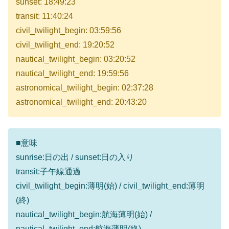
sunset: 18:49:23
transit: 11:40:24
civil_twilight_begin: 03:59:56
civil_twilight_end: 19:20:52
nautical_twilight_begin: 03:20:52
nautical_twilight_end: 19:59:56
astronomical_twilight_begin: 02:37:28
astronomical_twilight_end: 20:43:20
■意味
sunrise:日の出 / sunset:日の入り
transit:子午線通過
civil_twilight_begin:薄明(始) / civil_twilight_end:薄明
(終)
nautical_twilight_begin:航海薄明(始) /
nautical_twilight_end:航海薄明(終)