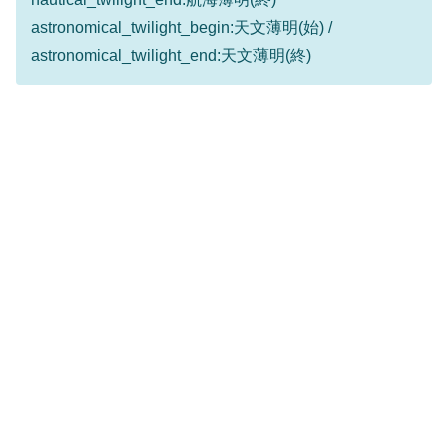
astronomical_twilight_begin:天文薄明(始) /
astronomical_twilight_end:天文薄明(終)