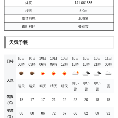
経度
141.061335
標高
5.0m
都道府県
北海道
市町村区
登別市
天気予報
10日
10日
10日
10日
10日
10日
10日
10日
11日
日時
00時
03時
06時
09時
12時
15時
18時
21時
00時
天気
薄い
厚い
厚い
晴天
晴天
晴天
晴天
晴天
雲
雲
雲
雲
気温
18
17
17
21
22
22
20
18
18
(℃)
湿度
88
88
86
72
67
66
82
89
91
(%)