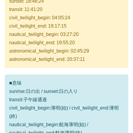
sunset: 18:46:24
transit: 11:41:20
civil_twilight_begin: 04:05:24
civil_twilight_end: 19:17:15
nautical_twilight_begin: 03:27:20
nautical_twilight_end: 19:55:20
astronomical_twilight_begin: 02:45:29
astronomical_twilight_end: 20:37:11
■意味
sunrise:日の出 / sunset:日の入り
transit:子午線通過
civil_twilight_begin:薄明(始) / civil_twilight_end:薄明
(終)
nautical_twilight_begin:航海薄明(始) /
nautical_twilight_end:航海薄明(終)