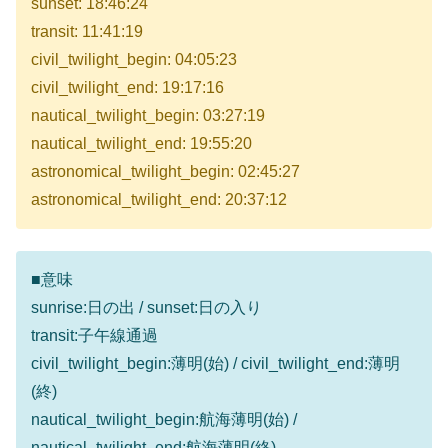
sunset: 18:46:24
transit: 11:41:19
civil_twilight_begin: 04:05:23
civil_twilight_end: 19:17:16
nautical_twilight_begin: 03:27:19
nautical_twilight_end: 19:55:20
astronomical_twilight_begin: 02:45:27
astronomical_twilight_end: 20:37:12
■意味
sunrise:日の出 / sunset:日の入り
transit:子午線通過
civil_twilight_begin:薄明(始) / civil_twilight_end:薄明
(終)
nautical_twilight_begin:航海薄明(始) /
nautical_twilight_end:航海薄明(終)