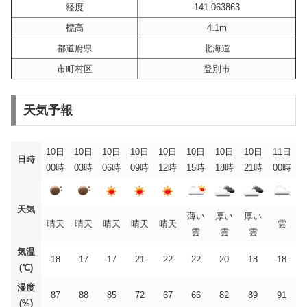
経度
141.063863
標高
4.1m
都道府県
北海道
市町村区
登別市
天気予報
10日
10日
10日
10日
10日
10日
10日
10日
11日
日時
00時
03時
06時
09時
12時
15時
18時
21時
00時
天気
薄い
厚い
厚い
晴天
晴天
晴天
晴天
晴天
雲
雲
雲
雲
気温
18
17
17
21
22
22
20
18
18
(℃)
湿度
87
88
85
72
67
66
82
89
91
(%)