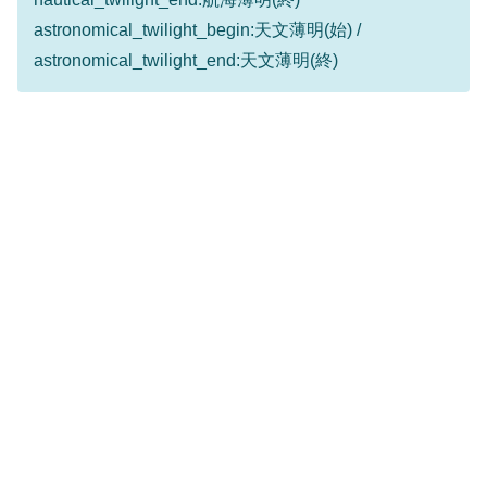
astronomical_twilight_begin:天文薄明(始) /
astronomical_twilight_end:天文薄明(終)