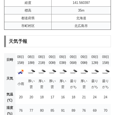
経度
141.560397
標高
35m
都道府県
北海道
市町村区
北広島市
天気予報
08日
08日
08日
09日
09日
09日
09日
09日
09日
日時
15時
18時
21時
00時
03時
06時
09時
12時
15時
天気
厚い
厚い
厚い
厚い
曇り
厚い
曇り
曇り
小雨
雲
雲
雲
雲
がち
雲
がち
がち
気温
20
20
18
17
16
18
21
24
24
(℃)
湿度
76
77
80
85
91
89
76
69
70
(%)