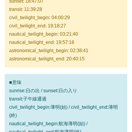
sunset: 18:47:07
transit: 11:39:28
civil_twilight_begin: 04:00:29
civil_twilight_end: 19:18:27
nautical_twilight_begin: 03:21:40
nautical_twilight_end: 19:57:16
astronomical_twilight_begin: 02:38:41
astronomical_twilight_end: 20:40:15
■意味
sunrise:日の出 / sunset:日の入り
transit:子午線通過
civil_twilight_begin:薄明(始) / civil_twilight_end:薄明
(終)
nautical_twilight_begin:航海薄明(始) /
nautical_twilight_end:航海薄明(終)