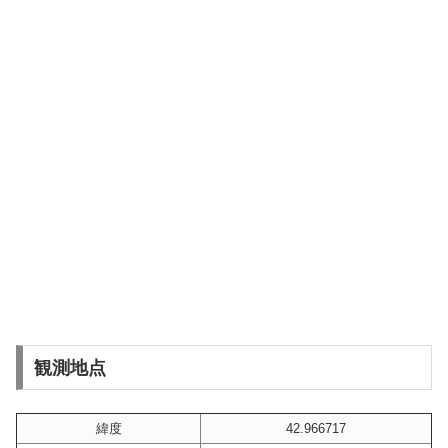
観測地点
緯度
42.966717