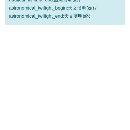
astronomical_twilight_begin:天文薄明(始) /
astronomical_twilight_end:天文薄明(終)