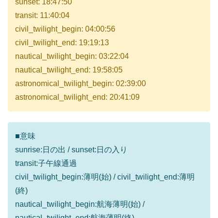
sunset: 18:47:50
transit: 11:40:04
civil_twilight_begin: 04:00:56
civil_twilight_end: 19:19:13
nautical_twilight_begin: 03:22:04
nautical_twilight_end: 19:58:05
astronomical_twilight_begin: 02:39:00
astronomical_twilight_end: 20:41:09
■意味
sunrise:日の出 / sunset:日の入り
transit:子午線通過
civil_twilight_begin:薄明(始) / civil_twilight_end:薄明
(終)
nautical_twilight_begin:航海薄明(始) /
nautical_twilight_end:航海薄明(終)