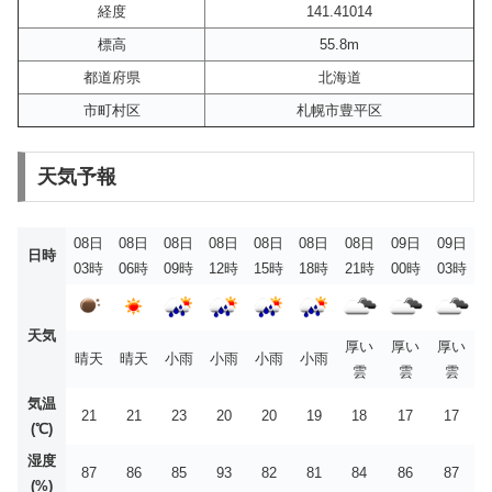
経度
141.41014
標高
55.8m
都道府県
北海道
市町村区
札幌市豊平区
天気予報
08日
08日
08日
08日
08日
08日
08日
09日
09日
日時
03時
06時
09時
12時
15時
18時
21時
00時
03時
天気
厚い
厚い
厚い
晴天
晴天
小雨
小雨
小雨
小雨
雲
雲
雲
気温
21
21
23
20
20
19
18
17
17
(℃)
湿度
87
86
85
93
82
81
84
86
87
(%)