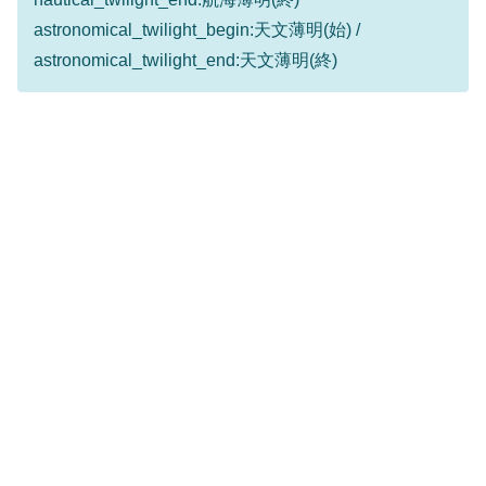
astronomical_twilight_begin:天文薄明(始) /
astronomical_twilight_end:天文薄明(終)