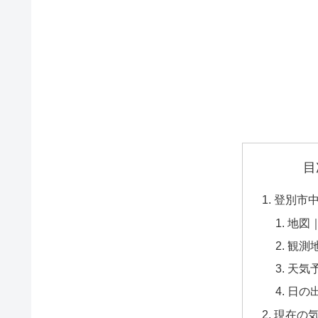
目
登別市
地図
観測
天気
日の
現在の