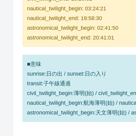
nautical_twilight_begin: 03:24:21
nautical_twilight_end: 19:58:30
astronomical_twilight_begin: 02:41:50
astronomical_twilight_end: 20:41:01
■意味
sunrise:日の出 / sunset:日の入り
transit:子午線通過
civil_twilight_begin:薄明(始) / civil_twilight
nautical_twilight_begin:航海薄明(始) / nauti
astronomical_twilight_begin:天文薄明(始) / 