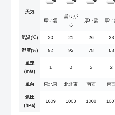
天気
曇りが
厚い雲
厚い雲
厚い
ち
気温(℃)
20
21
26
28
湿度(%)
92
93
78
68
風速
1
0
2
2
(m/s)
風向
東北東
北北東
南西
南
気圧
1009
1008
1008
100
(hPa)