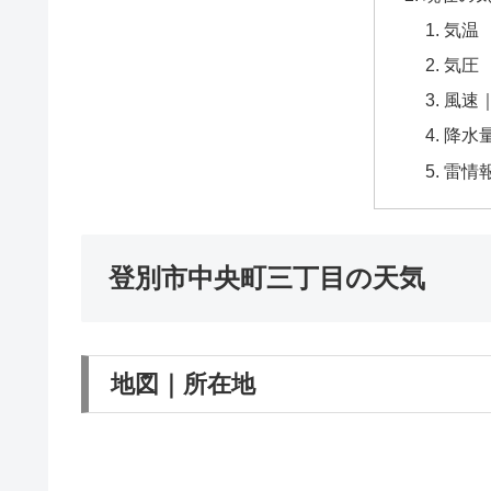
気温
気圧
風速
降水
雷情
登別市中央町三丁目の天気
地図｜所在地