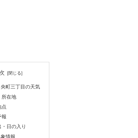
次
中央町三丁目の天気
｜所在地
地点
予報
出・日の入り
気象情報