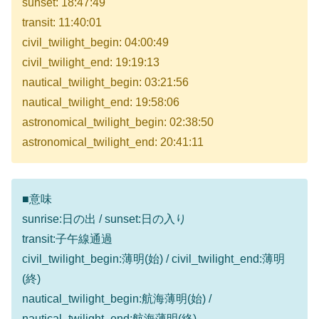
sunset: 18:47:49
transit: 11:40:01
civil_twilight_begin: 04:00:49
civil_twilight_end: 19:19:13
nautical_twilight_begin: 03:21:56
nautical_twilight_end: 19:58:06
astronomical_twilight_begin: 02:38:50
astronomical_twilight_end: 20:41:11
■意味
sunrise:日の出 / sunset:日の入り
transit:子午線通過
civil_twilight_begin:薄明(始) / civil_twilight_end:薄明
(終)
nautical_twilight_begin:航海薄明(始) /
nautical_twilight_end:航海薄明(終)