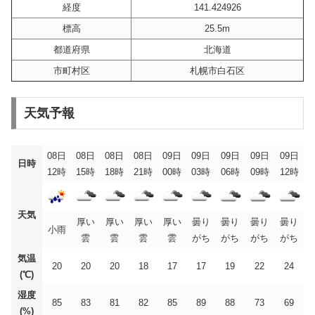
経度
141.424926
標高
25.5m
都道府県
北海道
市町村区
札幌市白石区
天気予報
08日
08日
08日
08日
09日
09日
09日
09日
09日
日時
12時
15時
18時
21時
00時
03時
06時
09時
12時
天気
厚い
厚い
厚い
厚い
曇り
曇り
曇り
曇り
小雨
雲
雲
雲
雲
がち
がち
がち
がち
気温
20
20
20
18
17
17
19
22
24
(℃)
湿度
85
83
81
82
85
89
88
73
69
(%)