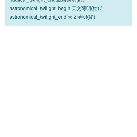
astronomical_twilight_begin:天文薄明(始) /
astronomical_twilight_end:天文薄明(終)