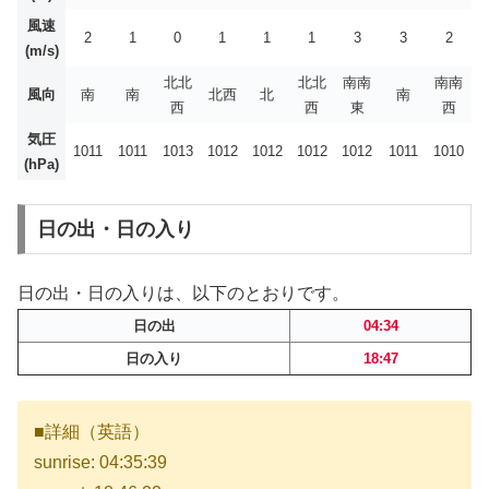
風速
2
1
0
1
1
1
3
3
2
(m/s)
北北
北北
南南
南南
風向
南
南
北西
北
南
西
西
東
西
気圧
1011
1011
1013
1012
1012
1012
1012
1011
1010
(hPa)
日の出・日の入り
日の出・日の入りは、以下のとおりです。
日の出
04:34
日の入り
18:47
■詳細（英語）
sunrise: 04:35:39