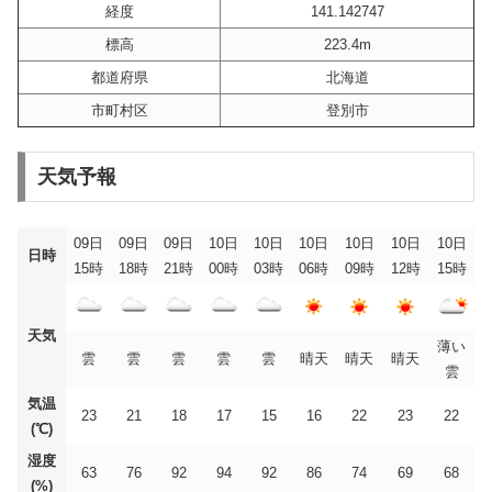
経度
141.142747
標高
223.4m
都道府県
北海道
市町村区
登別市
天気予報
09日
09日
09日
10日
10日
10日
10日
10日
10日
日時
15時
18時
21時
00時
03時
06時
09時
12時
15時
天気
薄い
雲
雲
雲
雲
雲
晴天
晴天
晴天
雲
気温
23
21
18
17
15
16
22
23
22
(℃)
湿度
63
76
92
94
92
86
74
69
68
(%)