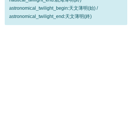
astronomical_twilight_begin:天文薄明(始) /
astronomical_twilight_end:天文薄明(終)