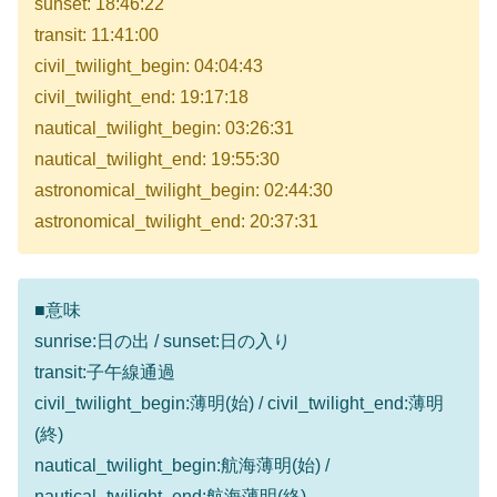
sunset: 18:46:22
transit: 11:41:00
civil_twilight_begin: 04:04:43
civil_twilight_end: 19:17:18
nautical_twilight_begin: 03:26:31
nautical_twilight_end: 19:55:30
astronomical_twilight_begin: 02:44:30
astronomical_twilight_end: 20:37:31
■意味
sunrise:日の出 / sunset:日の入り
transit:子午線通過
civil_twilight_begin:薄明(始) / civil_twilight_end:薄明
(終)
nautical_twilight_begin:航海薄明(始) /
nautical_twilight_end:航海薄明(終)