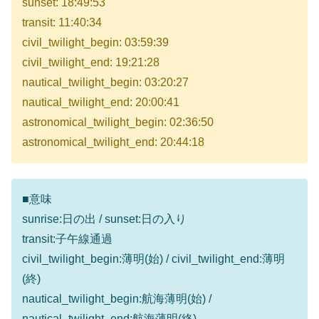
sunset: 18:49:53
transit: 11:40:34
civil_twilight_begin: 03:59:39
civil_twilight_end: 19:21:28
nautical_twilight_begin: 03:20:27
nautical_twilight_end: 20:00:41
astronomical_twilight_begin: 02:36:50
astronomical_twilight_end: 20:44:18
■意味
sunrise:日の出 / sunset:日の入り
transit:子午線通過
civil_twilight_begin:薄明(始) / civil_twilight_end:薄明
(終)
nautical_twilight_begin:航海薄明(始) /
nautical_twilight_end:航海薄明(終)