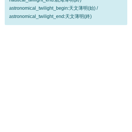
astronomical_twilight_begin:天文薄明(始) /
astronomical_twilight_end:天文薄明(終)