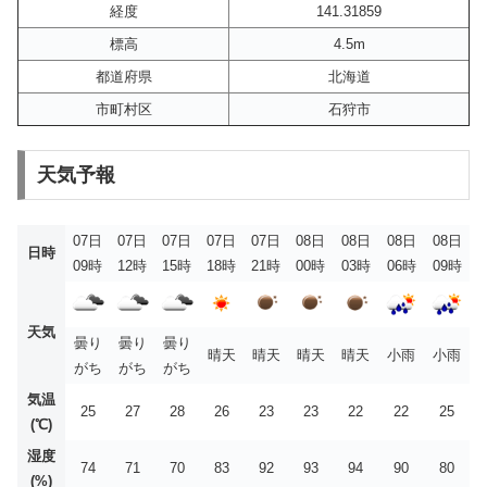
経度
141.31859
標高
4.5m
都道府県
北海道
市町村区
石狩市
天気予報
07日
07日
07日
07日
07日
08日
08日
08日
08日
日時
09時
12時
15時
18時
21時
00時
03時
06時
09時
天気
曇り
曇り
曇り
晴天
晴天
晴天
晴天
小雨
小雨
がち
がち
がち
気温
25
27
28
26
23
23
22
22
25
(℃)
湿度
74
71
70
83
92
93
94
90
80
(%)