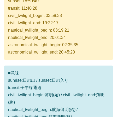
sunset: 18:50:40
transit: 11:40:28
civil_twilight_begin: 03:58:38
civil_twilight_end: 19:22:17
nautical_twilight_begin: 03:19:21
nautical_twilight_end: 20:01:34
astronomical_twilight_begin: 02:35:35
astronomical_twilight_end: 20:45:20
■意味
sunrise:日の出 / sunset:日の入り
transit:子午線通過
civil_twilight_begin:薄明(始) / civil_twilight_end:薄明
(終)
nautical_twilight_begin:航海薄明(始) /
nautical_twilight_end:航海薄明(終)