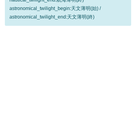
astronomical_twilight_begin:天文薄明(始) /
astronomical_twilight_end:天文薄明(終)