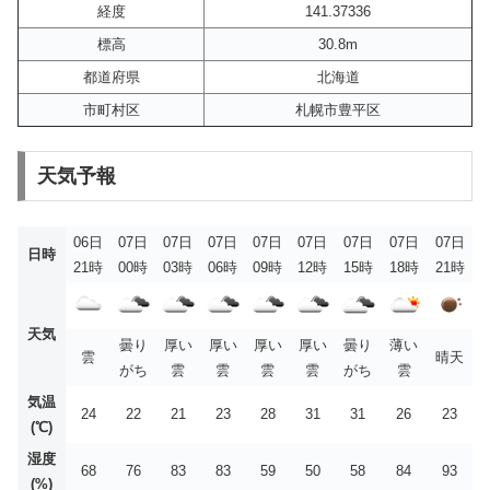
経度
141.37336
標高
30.8m
都道府県
北海道
市町村区
札幌市豊平区
天気予報
06日
07日
07日
07日
07日
07日
07日
07日
07日
日時
21時
00時
03時
06時
09時
12時
15時
18時
21時
天気
曇り
厚い
厚い
厚い
厚い
曇り
薄い
雲
晴天
がち
雲
雲
雲
雲
がち
雲
気温
24
22
21
23
28
31
31
26
23
(℃)
湿度
68
76
83
83
59
50
58
84
93
(%)