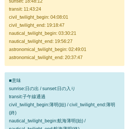
sunset: 18:48:12
transit: 11:43:24
civil_twilight_begin: 04:08:01
civil_twilight_end: 19:18:47
nautical_twilight_begin: 03:30:21
nautical_twilight_end: 19:56:27
astronomical_twilight_begin: 02:49:01
astronomical_twilight_end: 20:37:47
■意味
sunrise:日の出 / sunset:日の入り
transit:子午線通過
civil_twilight_begin:薄明(始) / civil_twilight_end:薄明
(終)
nautical_twilight_begin:航海薄明(始) /
nautical_twilight_end:航海薄明(終)