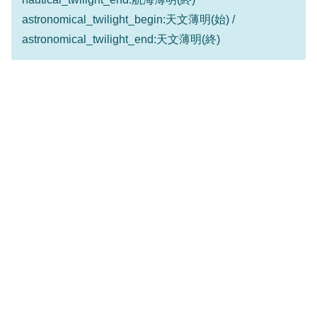
astronomical_twilight_begin:天文薄明(始) /
astronomical_twilight_end:天文薄明(終)