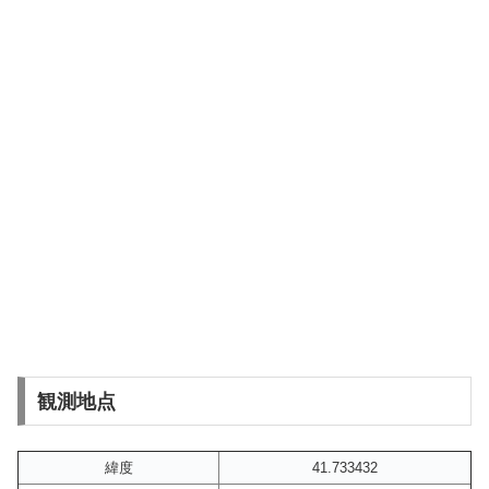
観測地点
緯度
41.733432