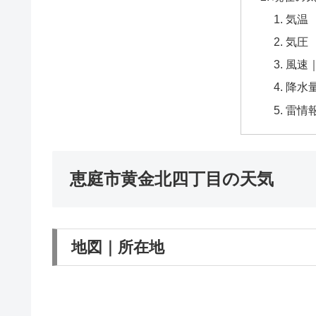
気温
気圧
風速
降水
雷情
恵庭市黄金北四丁目の天気
地図｜所在地