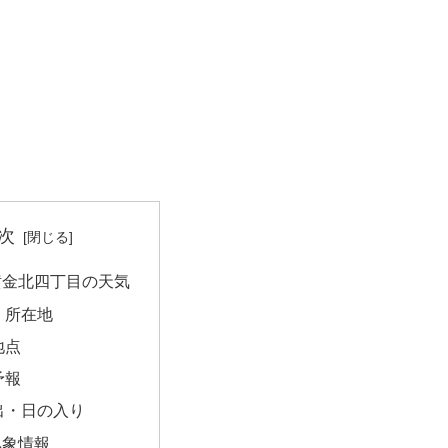
次
黄金北四丁目の天気
｜所在地
地点
予報
出・日の入り
気象情報