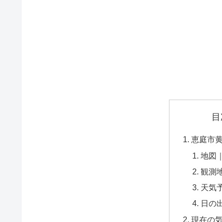
目
恵庭市
地図
観測
天気
日の
現在の