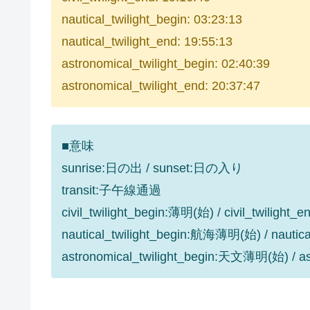
nautical_twilight_begin: 03:23:13
nautical_twilight_end: 19:55:13
astronomical_twilight_begin: 02:40:39
astronomical_twilight_end: 20:37:47
■意味
sunrise:日の出 / sunset:日の入り
transit:子午線通過
civil_twilight_begin:薄明(始) / civil_twilight
nautical_twilight_begin:航海薄明(始) / nauti
astronomical_twilight_begin:天文薄明(始) / 