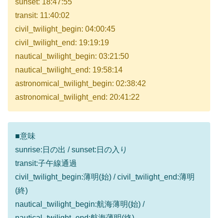
sunset: 18:47:55
transit: 11:40:02
civil_twilight_begin: 04:00:45
civil_twilight_end: 19:19:19
nautical_twilight_begin: 03:21:50
nautical_twilight_end: 19:58:14
astronomical_twilight_begin: 02:38:42
astronomical_twilight_end: 20:41:22
■意味
sunrise:日の出 / sunset:日の入り
transit:子午線通過
civil_twilight_begin:薄明(始) / civil_twilight_end:薄明
(終)
nautical_twilight_begin:航海薄明(始) /
nautical_twilight_end:航海薄明(終)