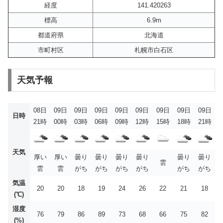
経度
141.420263
標高
6.9m
都道府県
北海道
市町村区
札幌市白石区
天気予報
08日
09日
09日
09日
09日
09日
09日
09日
09日
日時
21時
00時
03時
06時
09時
12時
15時
18時
21時
天気
厚い
厚い
曇り
曇り
曇り
曇り
曇り
曇り
雲
雲
雲
がち
がち
がち
がち
がち
がち
気温
20
20
18
19
24
26
22
21
18
(℃)
湿度
76
79
86
89
73
68
66
75
82
(%)