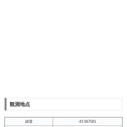
観測地点
緯度
43.067581