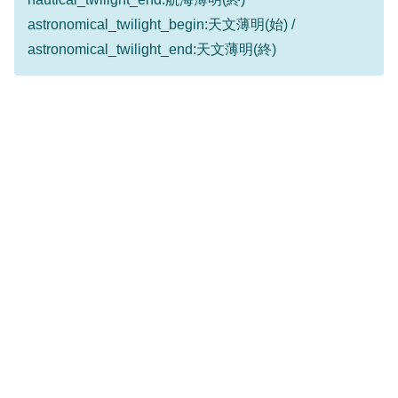
astronomical_twilight_begin:天文薄明(始) /
astronomical_twilight_end:天文薄明(終)