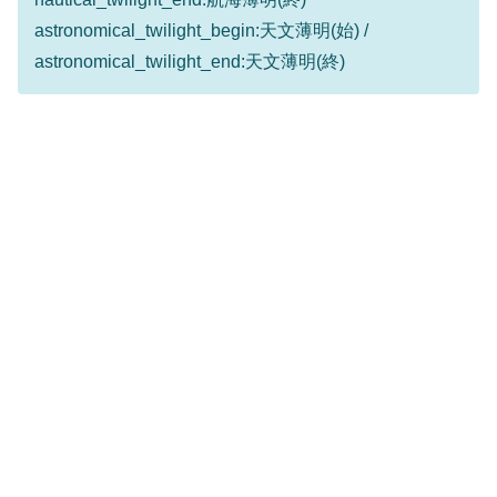
astronomical_twilight_begin:天文薄明(始) /
astronomical_twilight_end:天文薄明(終)