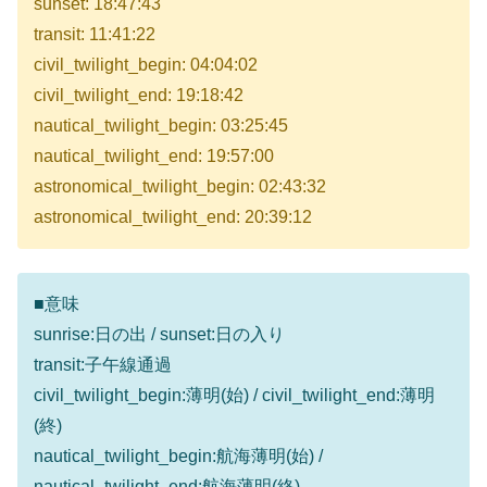
sunset: 18:47:43
transit: 11:41:22
civil_twilight_begin: 04:04:02
civil_twilight_end: 19:18:42
nautical_twilight_begin: 03:25:45
nautical_twilight_end: 19:57:00
astronomical_twilight_begin: 02:43:32
astronomical_twilight_end: 20:39:12
■意味
sunrise:日の出 / sunset:日の入り
transit:子午線通過
civil_twilight_begin:薄明(始) / civil_twilight_end:薄明
(終)
nautical_twilight_begin:航海薄明(始) /
nautical_twilight_end:航海薄明(終)