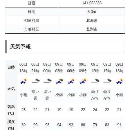
経度
141.085556
標高
5.0m
都道府県
北海道
市町村区
登別市
天気予報
08日
08日
09日
09日
09日
09日
09日
09日
09日
日時
18時
21時
00時
03時
06時
09時
12時
15時
18時
天気
厚い
厚い
曇り
曇り
小雨
小雨
小雨
小雨
小雨
雲
雲
がち
がち
気温
23
22
21
19
19
22
24
22
21
(℃)
湿度
89
90
93
94
93
88
79
83
91
(%)