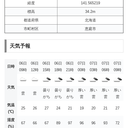
経度
141.565219
標高
34.2m
都道府県
北海道
市町村区
恵庭市
天気予報
06日
06日
06日
06日
06日
07日
07日
07日
07日
日時
09時
12時
15時
18時
21時
00時
03時
06時
09時
天気
曇り
曇り
曇り
厚い
厚い
厚い
厚い
雲
雲
がち
がち
がち
雲
雲
雲
雲
気温
25
26
27
24
21
19
20
21
27
(℃)
湿度
67
66
67
89
97
96
96
93
72
(%)