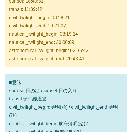
sunset: 18:49:31
transit: 11:39:42
civil_twilight_begin: 03:58:21
civil_twilight_end: 19:21:02
nautical_twilight_begin: 03:19:14
nautical_twilight_end: 20:00:09
astronomical_twilight_begin: 02:35:42
astronomical_twilight_end: 20:43:41
■意味
sunrise:日の出 / sunset:日の入り
transit:子午線通過
civil_twilight_begin:薄明(始) / civil_twilight_end:薄明
(終)
nautical_twilight_begin:航海薄明(始) /
nautical_twilight_end:航海薄明(終)