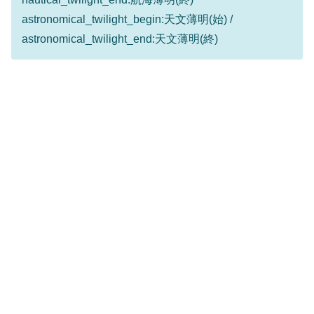
astronomical_twilight_begin:天文薄明(始) /
astronomical_twilight_end:天文薄明(終)