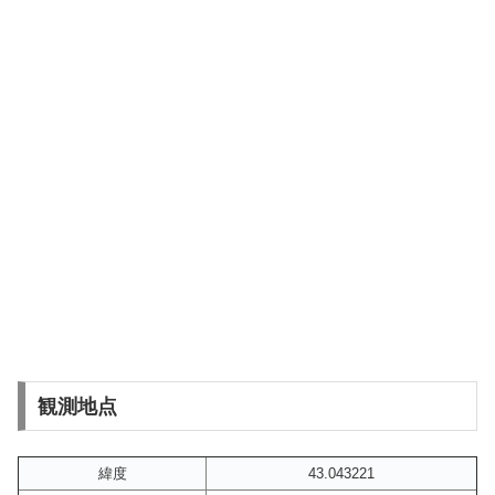
観測地点
緯度
43.043221