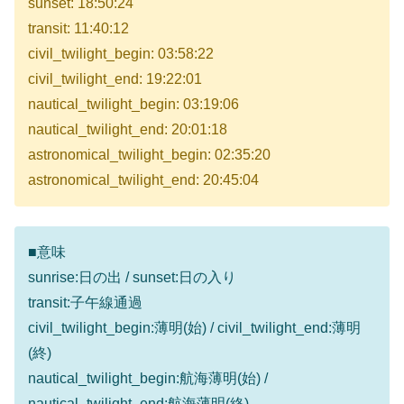
sunset: 18:50:24
transit: 11:40:12
civil_twilight_begin: 03:58:22
civil_twilight_end: 19:22:01
nautical_twilight_begin: 03:19:06
nautical_twilight_end: 20:01:18
astronomical_twilight_begin: 02:35:20
astronomical_twilight_end: 20:45:04
■意味
sunrise:日の出 / sunset:日の入り
transit:子午線通過
civil_twilight_begin:薄明(始) / civil_twilight_end:薄明
(終)
nautical_twilight_begin:航海薄明(始) /
nautical_twilight_end:航海薄明(終)