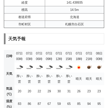
経度
141.438935
標高
14.5m
都道府県
北海道
市町村区
札幌市白石区
天気予報
07日
07日
07日
07日
07日
07日
07日
07日
08日
日時
00時
03時
06時
09時
12時
15時
18時
21時
00時
天気
厚い
厚い
厚い
厚い
厚い
厚い
晴天
晴天
晴天
雲
雲
雲
雲
雲
雲
気温
20
20
22
29
30
31
26
23
23
(℃)
湿度
83
86
87
67
59
65
85
94
95
(%)