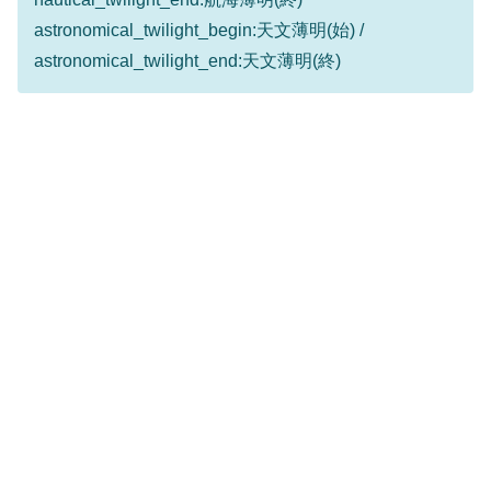
astronomical_twilight_begin:天文薄明(始) /
astronomical_twilight_end:天文薄明(終)