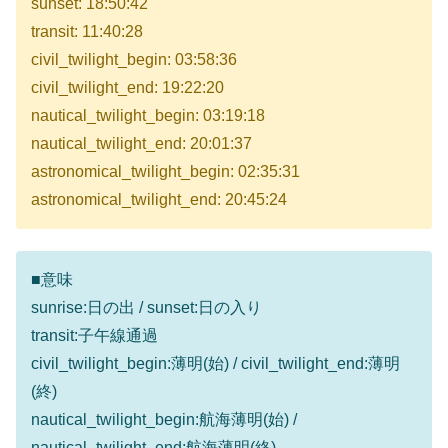
sunset: 18:50:42
transit: 11:40:28
civil_twilight_begin: 03:58:36
civil_twilight_end: 19:22:20
nautical_twilight_begin: 03:19:18
nautical_twilight_end: 20:01:37
astronomical_twilight_begin: 02:35:31
astronomical_twilight_end: 20:45:24
■意味
sunrise:日の出 / sunset:日の入り
transit:子午線通過
civil_twilight_begin:薄明(始) / civil_twilight_end:薄明
(終)
nautical_twilight_begin:航海薄明(始) /
nautical_twilight_end:航海薄明(終)