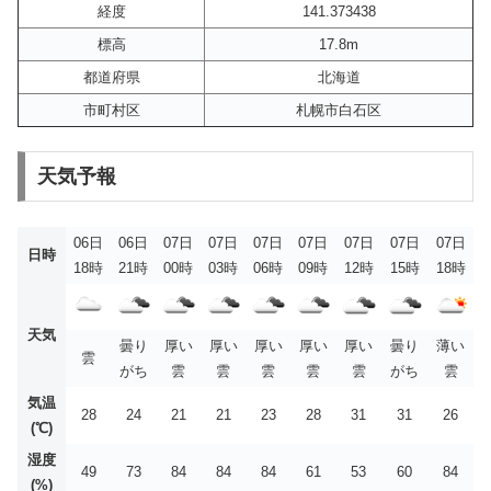
経度
141.373438
標高
17.8m
都道府県
北海道
市町村区
札幌市白石区
天気予報
06日
06日
07日
07日
07日
07日
07日
07日
07日
日時
18時
21時
00時
03時
06時
09時
12時
15時
18時
天気
曇り
厚い
厚い
厚い
厚い
厚い
曇り
薄い
雲
がち
雲
雲
雲
雲
雲
がち
雲
気温
28
24
21
21
23
28
31
31
26
(℃)
湿度
49
73
84
84
84
61
53
60
84
(%)