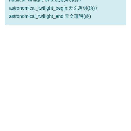
astronomical_twilight_begin:天文薄明(始) /
astronomical_twilight_end:天文薄明(終)