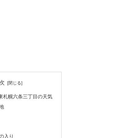
次
東札幌六条三丁目の天気
地
の入り