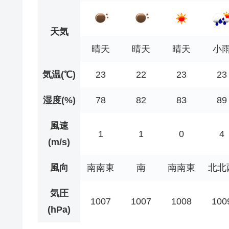
天気
晴天
晴天
晴天
小
気温(℃)
23
22
23
23
湿度(%)
78
82
83
89
風速
1
1
0
4
(m/s)
風向
南南東
南
南南東
北北
気圧
1007
1007
1008
100
(hPa)