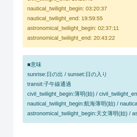
nautical_twilight_begin: 03:20:37
nautical_twilight_end: 19:59:55
astronomical_twilight_begin: 02:37:11
astronomical_twilight_end: 20:43:22
■意味
sunrise:日の出 / sunset:日の入り
transit:子午線通過
civil_twilight_begin:薄明(始) / civil_twilight
nautical_twilight_begin:航海薄明(始) / nauti
astronomical_twilight_begin:天文薄明(始) / 