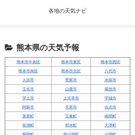
各地の天気ナビ
熊本県の天気予報
熊本市中央区
熊本市東区
熊本市西区
熊本市南区
熊本市北区
八代市
人吉市
荒尾市
水俣市
玉名市
山鹿市
菊池市
宇土市
上天草市
宇城市
阿蘇市
天草市
合志市
美里町
玉東町
南関町
長洲町
和水町
大津町
菊陽町
南小国町
小国町