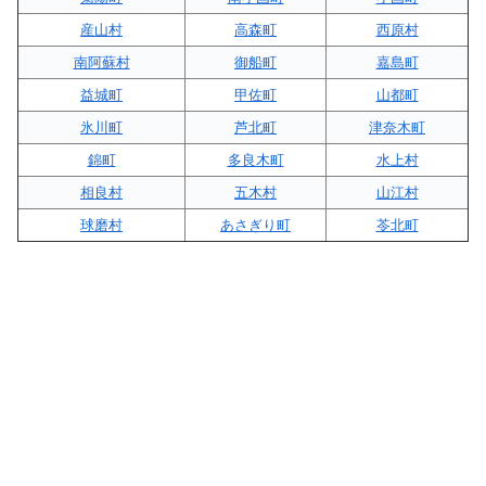
産山村
高森町
西原村
南阿蘇村
御船町
嘉島町
益城町
甲佐町
山都町
氷川町
芦北町
津奈木町
錦町
多良木町
水上村
相良村
五木村
山江村
球磨村
あさぎり町
苓北町