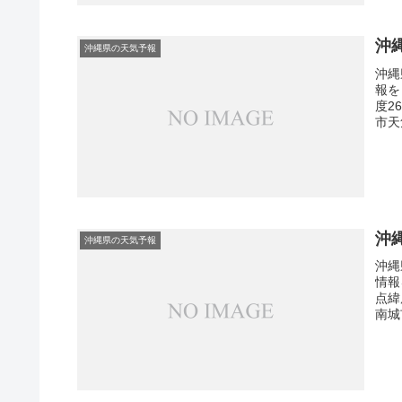
沖
沖縄県の天気予報
沖縄
報を
度2
市天
沖
沖縄県の天気予報
沖縄
情報
点緯
南城