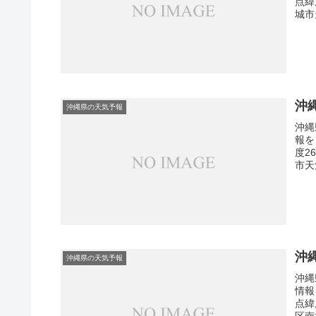
点緯
城市
沖
沖縄県の天気予報
沖縄
報を
度2
市天
沖
沖縄県の天気予報
沖縄
情報
点緯
区南