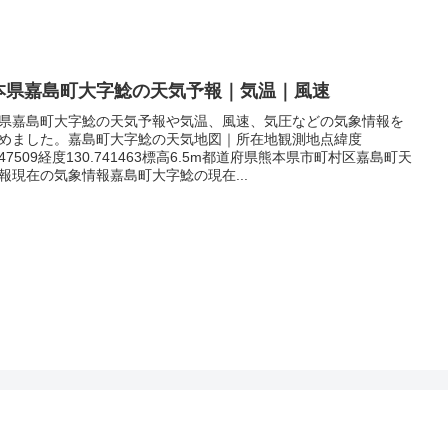
本県嘉島町大字鯰の天気予報｜気温｜風速
県嘉島町大字鯰の天気予報や気温、風速、気圧などの気象情報を
めました。嘉島町大字鯰の天気地図｜所在地観測地点緯度
.747509経度130.741463標高6.5m都道府県熊本県市町村区嘉島町天
報現在の気象情報嘉島町大字鯰の現在...