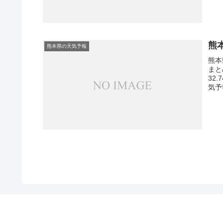
熊
熊本県の天気予報
熊本
まと
32
気予