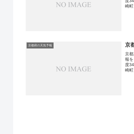
度3
崎町
京
京都府の天気予報
京都
報を
度3
崎町