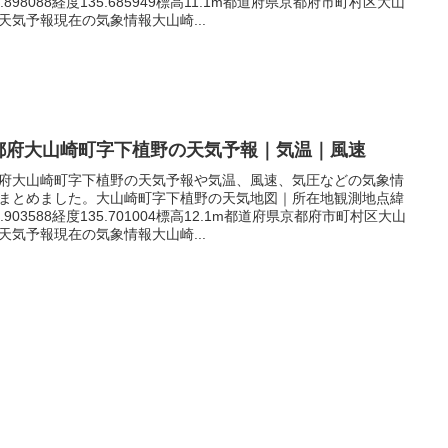
4.898088経度135.685949標高11.1m都道府県京都府市町村区大山
天気予報現在の気象情報大山崎...
都府大山崎町字下植野の天気予報｜気温｜風速
府大山崎町字下植野の天気予報や気温、風速、気圧などの気象情
まとめました。大山崎町字下植野の天気地図｜所在地観測地点緯
4.903588経度135.701004標高12.1m都道府県京都府市町村区大山
天気予報現在の気象情報大山崎...