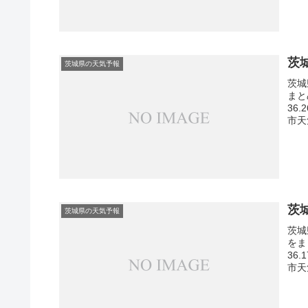
茨
茨城県の天気予報
茨城
まと
36
市天
茨
茨城県の天気予報
茨城
をま
36
市天