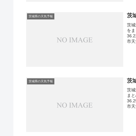
茨
茨城県の天気予報
茨城
をま
36
市天
茨
茨城県の天気予報
茨城
まと
36
市天