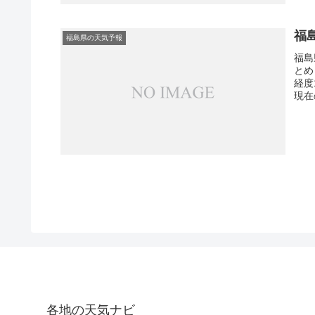
福
福島県の天気予報
福島
とめ
経度
現在
各地の天気ナビ