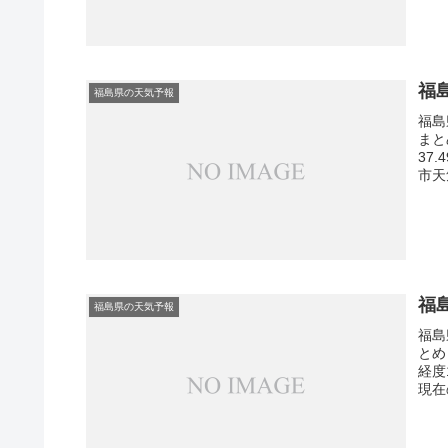
福
福島県の天気予報
福島
まと
37
市天
福
福島県の天気予報
福島
とめ
経度
現在