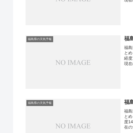
福
福島県の天気予報
福島
とめ
経度
現在
福
福島県の天気予報
福島
とめ
度1
在の