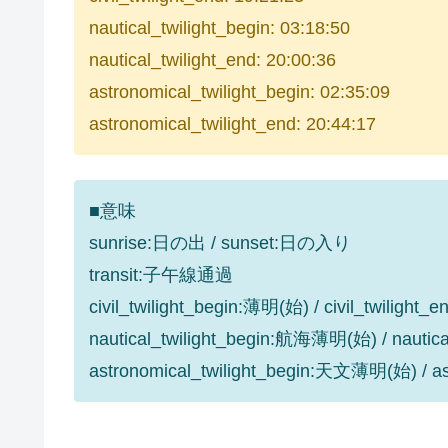
nautical_twilight_begin: 03:18:50
nautical_twilight_end: 20:00:36
astronomical_twilight_begin: 02:35:09
astronomical_twilight_end: 20:44:17
■意味
sunrise:日の出 / sunset:日の入り
transit:子午線通過
civil_twilight_begin:薄明(始) / civil_twilight
nautical_twilight_begin:航海薄明(始) / nauti
astronomical_twilight_begin:天文薄明(始) / 