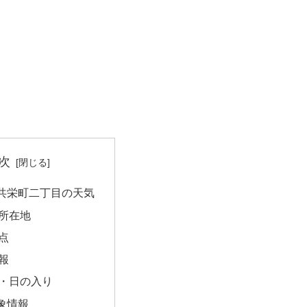
次
共栄町二丁目の天気
所在地
点
報
・日の入り
象情報