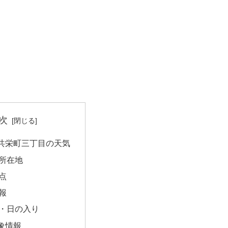
次
共栄町三丁目の天気
所在地
点
報
・日の入り
象情報