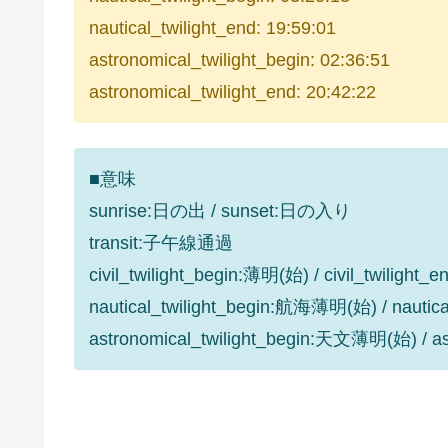
nautical_twilight_end: 19:59:01
astronomical_twilight_begin: 02:36:51
astronomical_twilight_end: 20:42:22
■意味
sunrise:日の出 / sunset:日の入り
transit:子午線通過
civil_twilight_begin:薄明(始) / civil_twilight
nautical_twilight_begin:航海薄明(始) / nauti
astronomical_twilight_begin:天文薄明(始) / 